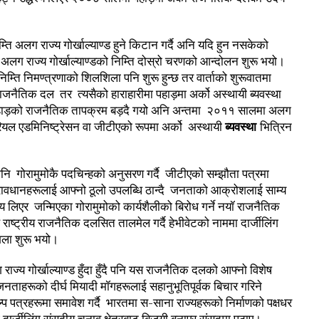
ति अलग राज्य गोर्खाल्याण्ड हुने किटान गर्दै अनि यदि हुन नसकेको
मा अलग राज्य गोर्खाल्याण्डको निम्ति दोस्रो चरणको आन्दोलन शुरू भयो।
्ति निमण्त्रणाको शिलशिला पनि शुरू हुन्छ तर वार्ताको शुरूवातमा
 राजनैतिक दल तर त्यसैको हाराहारीमा पहाड़मा अर्को अस्थायी ब्यवस्था
 पहाड़को राजनैतिक तापक्रम बड़दै गयो अनि अन्तमा २०११ सालमा अलग
िटोरियल एडमिनिष्ट्रेसन वा जीटीएको रूपमा अर्को अस्थायी
ब्यवस्था
भित्रिन
पनि गोरामुमोकै पदचिन्हको अनुसरण गर्दै जीटीएको सम्झौता पत्रमा
प्रावधानहरूलाई आफ्नो ठूलो उपलब्धि ठान्दै जनताको आक्रोशलाई साम्य
ेश्य लिएर जन्मिएका गोरामुमोको कार्यशैलीको बिरोध गर्ने नयॉ राजनैतिक
ष्ट्रीय राजनैतिक दलसित तालमेल गर्दै हेभीवेटको नाममा दार्जीलिंग
शिला शुरू भयो।
ाज्य गोर्खाल्याण्ड हुँदा हुँदै पनि यस राजनैतिक दलको आफ्नो विशेष
ा जनताहरूको दीर्घ मियादी मॉगहरूलाई सहानुभूतिपूर्वक बिचार गरिने
प पत्रहरूमा समावेश गर्दै भारतमा स-साना राज्यहरूको निर्माणको पक्षधर
ई दार्जीलिंग संसदीय चुनाव क्षेत्रबाट बिजयी बनाएर संसदमा पठाए।