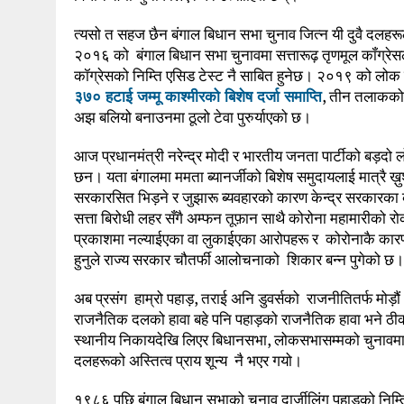
त्यसो त सहज छैन बंगाल बिधान सभा चुनाव जित्न यी दुवै दलहर
२०१६ को बंगाल बिधान सभा चुनावमा सत्तारूढ़ तृणमूल कॉंग्रे
कॉग्रेसको निम्ति एसिड टेस्ट नै साबित हुनेछ। २०१९ को लोक स
३७० हटाई जम्मू काश्मीरको बिशेष दर्जा समाप्ति
, तीन तलाकको म
अझ बलियो बनाउनमा ठूलो टेवा पुरुर्याएको छ।
आज प्रधानमंत्री नरेन्द्र मोदी र भारतीय जनता पार्टीको बड़दो ल
छन। यता बंगालमा ममता ब्यानर्जीको बिशेष समुदायलाई मात्रै ख़ुशी
सरकारसित भिड़ने र जुझारू ब्यवहारको कारण केन्द्र सरकारका 
सत्ता बिरोधी लहर सँगै अम्फन तूफ़ान साथै कोरोना महामारीक
प्रकाशमा नल्याईएका वा लुकाईएका आरोपहरू र कोरोनाकै कारण 
हुनुले राज्य सरकार चौतर्फी आलोचनाको शिकार बन्न पुगेको छ।
अब प्रसंग हाम्रो पहाड़, तराई अनि डुवर्सको राजनीतितर्फ मोड़ौ
राजनैतिक दलको हावा बहे पनि पहाड़को राजनैतिक हावा भने ठीक 
स्थानीय निकायदेखि लिएर बिधानसभा, लोकसभासम्मको चुनावमा क्षे
दलहरूको अस्तित्व प्राय शून्य नै भएर गयो।
१९८६ पछि बंगाल बिधान सभाको चुनाव दार्जीलिंग पहाड़को नि