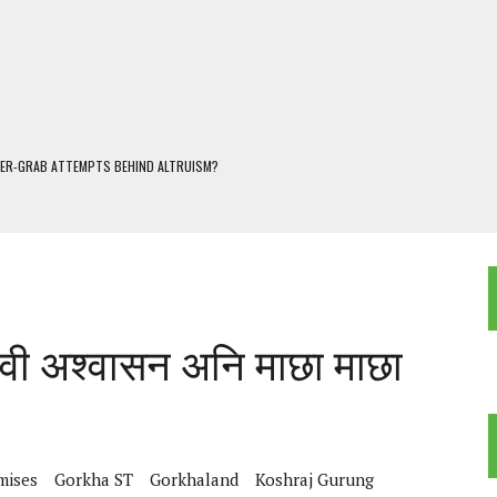
WER-GRAB ATTEMPTS BEHIND ALTRUISM?
 DARJEELING
 POPULISM
OREST AND FRESHWATER ECOSYSTEMS IN DARJEELING HIMALAYA
KEEPER OF THE INVISIBLE WORLD
नावी अश्वासन अनि माछा माछा
mises
Gorkha ST
Gorkhaland
Koshraj Gurung