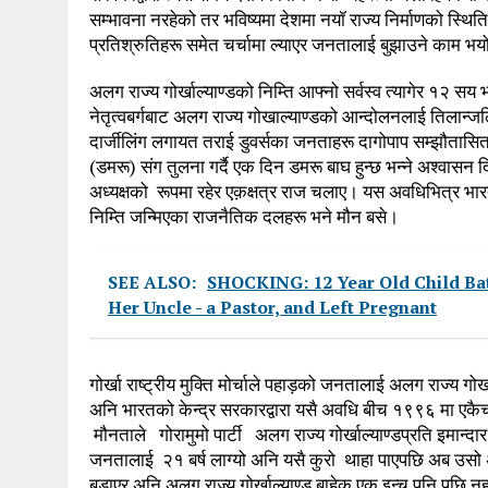
सम्भावना नरहेको तर भविष्यमा देशमा नयॉ राज्य निर्माणको स्थित
प्रतिश्रुतिहरू समेत चर्चामा ल्याएर जनतालाई बुझाउने काम भ
अलग राज्य गोर्खाल्याण्डको निम्ति आफ्नो सर्वस्व त्यागेर १२ 
नेतृत्वबर्गबाट अलग राज्य गोखाल्याण्डको आन्दोलनलाई तिलान्जल
दार्जीलिंग लगायत तराई डुवर्सका जनताहरू दागोपाप सम्झौतासित
(डमरू) संग तुलना गर्दै एक दिन डमरू बाघ हुन्छ भन्ने अश्वासन द
अध्यक्षको रूपमा रहेर एक़क्षत्र राज चलाए। यस अवधिभित्र भारत
निम्ति जन्मिएका राजनैतिक दलहरू भने मौन बसे।
SEE ALSO:
SHOCKING: 12 Year Old Child Batt
Her Uncle - a Pastor, and Left Pregnant
गोर्खा राष्ट्रीय मुक्ति मोर्चाले पहाड़को जनतालाई अलग राज्य गो
अनि भारतको केन्द्र सरकारद्वारा यसै अवधि बीच १९९६ मा एकैच
मौनताले गोरामुमो पार्टी अलग राज्य गोर्खाल्याण्डप्रति इमान्दार न
जनतालाई २१ बर्ष लाग्यो अनि यसै कुरो थाहा पाएपछि अब उसो अ
बड़ाएर अनि अलग राज्य गोर्खाल्याण्ड बाहेक एक इन्च पनि पछि 