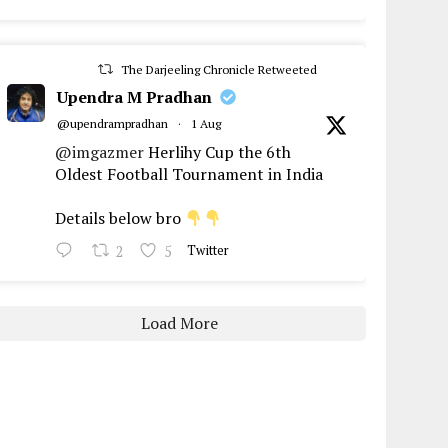
The Darjeeling Chronicle Retweeted
Upendra M Pradhan
@upendrampradhan
·
1 Aug
@imgazmer
Herlihy Cup the 6th
Oldest Football Tournament in India
Details below bro
2
5
Twitter
Load More