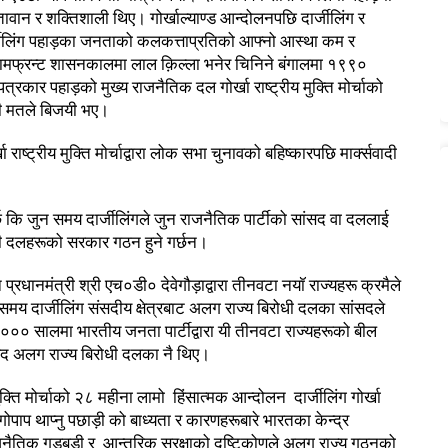
ावान र शक्तिशाली थिए। गोर्खाल्याण्ड आन्दोलनपछि दार्जीलिंग र
र्जीलिंग पहाड़का जनताको कलकत्ताप्रतिको आफ्नो आस्था कम र
। बामफ्रन्ट शासनकालमा लाल क़िल्ला भनेर चिनिने बंगालमा १९९०
कार पहाड़को मुख्य राजनैतिक दल गोर्खा राष्ट्रीय मुक्ति मोर्चाको
ारी मतले बिजयी भए।
ष्ट्रीय मुक्ति मोर्चाद्वारा लोक सभा चुनावको बहिष्कारपछि मार्क्सवादी
र्छ कि जुन समय दार्जीलिंगले जुन राजनैतिक पार्टीको सांसद वा दललाई
ोधी दलहरूको सरकार गठन हुने गर्छन।
ानमंत्री श्री एच०डी० देवेगौड़ाद्वारा तीनवटा नयॉ राज्यहरू क्रमैले
 समय दार्जीलिंग संसदीय क्षेत्रबाट अलग राज्य बिरोधी दलका सांसदले
ी २००० सालमा भारतीय जनता पार्टीद्वारा यी तीनवटा राज्यहरूको बील
सांसद अलग राज्य बिरोधी दलका नै थिए।
क्ति मोर्चाको २८ महीना लामो हिंसात्मक आन्दोलन दार्जीलिंग गोर्खा
ागोपाप थाप्नु पछाड़ी को बाध्यता र कारणहरूबारे भारतका केन्द्र
जनैतिक गड़बड़ी र आन्तरिक सुरक्षाको दृष्टिकोणले अलग राज्य गठनको