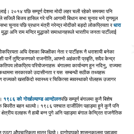
ूलाई। २०१४ पछि सम्पूर्ण देशमा मोदी लहर चली रहेको समयमा पनि
सले सजिलै बिजय हासिल गरे पनि आगामी बिधान सभा चुनाव भने तृणमूल
भा चुनाव पछि प्रधान मंत्री नरेन्द्र मोदीको बड़दो लोकप्रियता र
धारा
ुद्धा अनि राम मन्दिर मुद्धाको समाधानहरूले भारतीय जनता पार्टीलाई
ोकप्रियता अघि देशका बिपक्षीका नेता र पार्टीहरू नै धराशायी बनेका
 पार्ने तुष्टिकरणको राजनीति, आफ्नो अहंकारी प्रबृति, सदैव केन्द्र
कतिपय लोकप्रिय परियोजनाहरू बंगालमा कार्यान्वण हुन नदिनु, राज्यमा
ो रोकथाममा सरकारको उदासीनता र यस सम्बन्धी सठीक तथ्यहरू
राज्यको खसकिंदो स्वास्थ्य र चिकित्सा ब्यवस्थाको पोलहरू उजागर
ं।
१९८६ को गोर्खाल्याण्ड आन्दोलन
पछि सम्पूर्ण बंगालमा कुनै बिशेष
बिपरीत बहन थाल्यो। १९८६ पश्चात दार्जीलिंग पहाड़मा हुने कुनै पनि
त्रीय दलहरू नै हाबी बन्न पुगे अनि पहाड़मा बंगाल केन्द्रित राजनैतिक
म्ति एउटा औपचारिकता मात्र थियो। दागोपापको शासनकालमा पहाड़मा