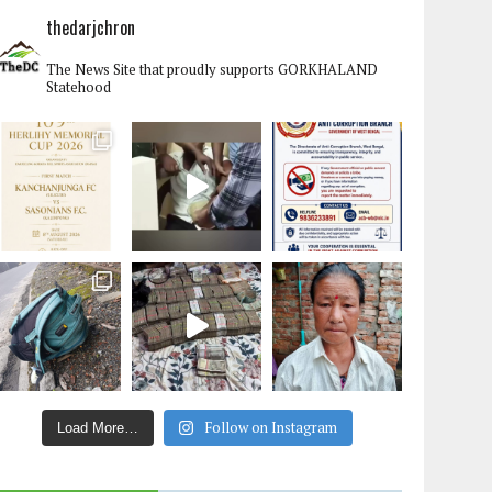
thedarjchron
The News Site that proudly supports GORKHALAND
Statehood
Follow on Instagram
Load More…