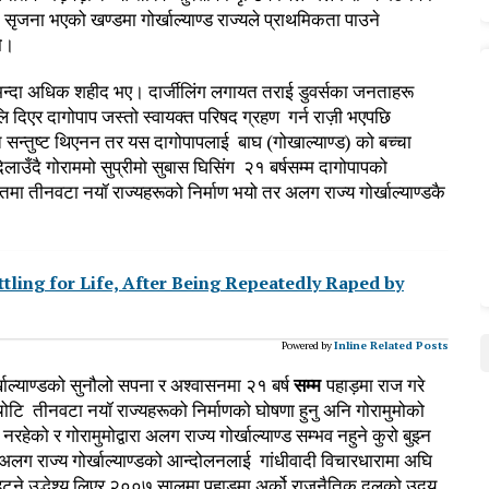
ि सृजना भएको खण्डमा गोर्खाल्याण्ड राज्यले प्राथमिकता पाउने
यो।
सय भन्दा अधिक शहीद भए। दार्जीलिंग लगायत तराई डुवर्सका जनताहरू
ि दिएर दागोपाप जस्तो स्वायक्त परिषद ग्रहण गर्न राज़ी भएपछि
 सन्तुष्ट थिएनन तर यस दागोपापलाई बाघ (गोखाल्याण्ड) को बच्चा
िलाउँदै गोराममो सुप्रीमो सुबास घिसिंग २१ बर्षसम्म दागोपापको
मा तीनवटा नयॉ राज्यहरूको निर्माण भयो तर अलग राज्य गोर्खाल्याण्डकै
ling for Life, After Being Repeatedly Raped by
Powered by
Inline Related Posts
र्खाल्याण्डको सुनौलो सपना र अश्वासनमा २१ बर्ष
सम्म
पहाड़मा राज गरे
ोटि तीनवटा नयॉ राज्यहरूको निर्माणको घोषणा हुनु अनि गोरामुमोको
रहेको र गोरामुमोद्वारा अलग राज्य गोर्खाल्याण्ड सम्भव नहुने कुरो बुझ्न
लग राज्य गोर्खाल्याण्डको आन्दोलनलाई गांधीवादी विचारधारामा अघि
नहट्ने उद्धेश्य लिएर २००७ सालमा पहाड़मा अर्को राजनैतिक दलको उदय