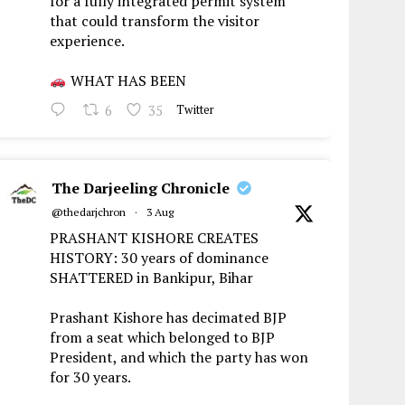
for a fully integrated permit system
that could transform the visitor
experience.
WHAT HAS BEEN
6
35
Twitter
The Darjeeling Chronicle
@thedarjchron
·
3 Aug
PRASHANT KISHORE CREATES
HISTORY: 30 years of dominance
SHATTERED in Bankipur, Bihar
Prashant Kishore has decimated BJP
from a seat which belonged to BJP
President, and which the party has won
for 30 years.