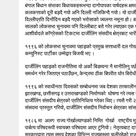
बंगाल बिधान संभाका बिधायकहरूभन्दा दागोपापका पार्षदहरू क्षमत
कलकत्ताको दूरी बड़दै गयो अनि दिल्ली नजिकिन्दै गयो। यो दा
दिल्लीप्रति दिनोंदिन बड़दै गएको भरोसाको ज्वलन्त नमूना हो
सालको लोकसभा चुनावमा पनि दिल्लीबाट बरो गरेर ल्याएका एक पत्र
आशीर्वादले कॉग्रेसको टिकटमा दार्जीलिंग संसदीय क्षेत्रबाट भ
१९९६ को लोकसभा चुनावमा पहाड़को प्रमुख सत्ताधारी दल गोर्खा रा
कम्युनिस्ट पार्टीका उम्मेद्वार बिजयी भए ।
दार्जीलिंग पहाड़को राजनीतिमा यो अर्को बिडम्वना नै मानीलिनु प
समर्थन गरेर जिताएर पठाउँछन, केन्द्रमा ठीक बिपरीत घोर बिर
१९९६ को स्वाधीनता दिवसको सम्बोधनमा जब देशका तत्कालीन प्रध
झारखण्ड, छत्तीसगढ़ र उत्तराखण्डको निर्माणको घोषणा गरे त्यस
दार्जीलिंग संसदीय क्षेत्रको प्रतिनिधित्व गरेका थिए। त्यसै गर
संसदमा प्रस्तुत गरियो, दार्जीलिंग संसदीय निर्वाचन क्षेत्रका 
१९८६ मा अलग राज्य गोर्खाल्याण्डको निम्ति गोर्खा राष्ट्रीय मु
पार्बत्य परिषदरूपी स्वायक्त परिषदमा आएर टुंगियो। नेतृत्वबाट द
सरकारद्वारा त्यस समय देशका विभिन्न राज्यहरूमा चलीरहेको रा