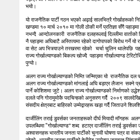
भयो।
यो राजनैतिक पार्टी गठन भएको अढ़ाई सालभित्रै गोर्खाहरूको निम्
खण्डमा १० मार्च २०१० मा गोली ठोकी मर्ने प्रतिज्ञा सँगै पहाड़
नभन्दै आन्दोलनकारी राजनैतिक दलहरूलाई दिल्लीमा वार्ताको निम
नै पहाड़मा अघिबाटै अस्तित्वमा रहेको दागोपापको बिरोध गर्ने यो
वा सेट अप भित्र्याउने तरखरमा रहेको चर्चा चुलिन थालेपछि
राज्य गोर्खाल्याण्डको बिकल्प खोज्दै पहाड़मा गोर्खाल्याण्ड टेर
पुग्यो।
अलग राज्य गोर्खाल्याण्डको निम्ति जन्मिएका यो राजनैतिक दल 
अलग राज्य गोर्खाल्याण्डको मांगलाई अघि बड़ाएर लैजान सक्ने 
पार्ने कोशिशमा जुटे। अलग राज्य गोर्खाल्याण्डको निर्माणको उद्ध
दलले पनि गोरामुमोकै पदचिन्हको अनुसरण गर्दै २००९ सालदेखि रा
संसदीय क्षेत्रबाट बाहिरको उम्मेद्वारहरू खड़ा गर्दै जिताउने शिल
दार्जीलिंग तराई डुवर्सका जनताहरूको दीर्घ मियादी मॉगहरू अलग र
उपलब्धिमा “गोर्खाल्याण्ड” शब्द हटाएर दार्जीलिंग तराई डुवर्सक
अश्वासनहरू भारतीय जनता पार्टीको चुनावी घोषणा पत्र वा संकल्
रहेको भारतीय जनता पार्टीको हेभीवेट उम्मेद्वार जसवन्त सिंहला