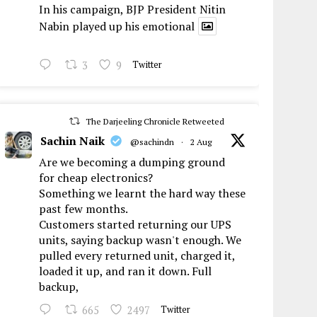
In his campaign, BJP President Nitin
Nabin played up his emotional
3
9
Twitter
The Darjeeling Chronicle Retweeted
Sachin Naik
@sachindn
·
2 Aug
Are we becoming a dumping ground
for cheap electronics?
Something we learnt the hard way these
past few months.
Customers started returning our UPS
units, saying backup wasn't enough. We
pulled every returned unit, charged it,
loaded it up, and ran it down. Full
backup,
665
2497
Twitter