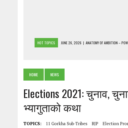
HOT TOPICS
JUNE 26, 2026
|
ANATOMY OF AMBITION – PO
JUNE 25, 2026
|
1986 TO 2026: A COMMON CITIZEN’S PLEA FOR
JUNE 18, 2026
|
FREEBIES AND FINANCIAL MESS – THE COST OF
JUNE 5, 2026
|
BEYOND PLANTING TREES: RESTORING NATIVE F
HOME
NEWS
JULY 26, 2026
|
THE SHERPA PONBO OF SHERPAGAON: THE LAST 
Elections 2021: चुनाव, चु
भ्यागुताको कथा
TOPICS:
11 Gorkha Sub-Tribes
BJP
Election Pro